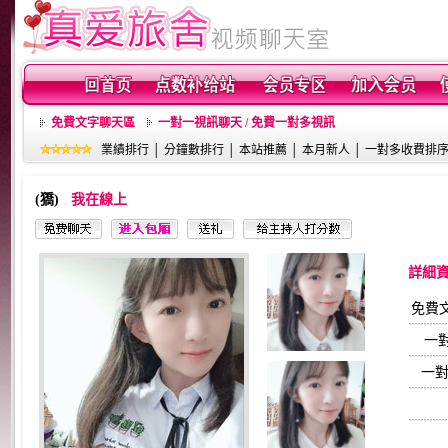
免費文字聊天區
一對一視訊聊天 / 免費一對多視訊
業績排行
│
分鐘數排行
│
本站推薦
│
本月新人
│
一對多收費排
(獢)
我在線上
詳細
免費
一
一對