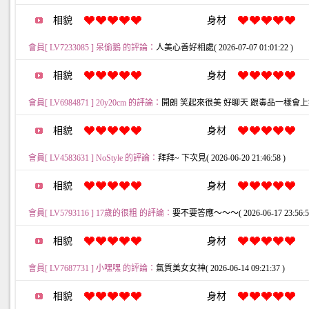
相貌
身材
會員[ LV7233085 ] 呆偷鵝 的評論：
人美心善好相處( 2026-07-07 01:01:22 )
相貌
身材
會員[ LV6984871 ] 20y20cm 的評論：
開朗 笑起來很美 好聊天 跟毒品一樣會上癮的女生( 
相貌
身材
會員[ LV4583631 ] NoStyle 的評論：
拜拜~ 下次見( 2026-06-20 21:46:58 )
相貌
身材
會員[ LV5793116 ] 17歲的很粗 的評論：
要不要答應～～～( 2026-06-17 23:56:54
相貌
身材
會員[ LV7687731 ] 小嘿嘿 的評論：
氣質美女女神( 2026-06-14 09:21:37 )
相貌
身材