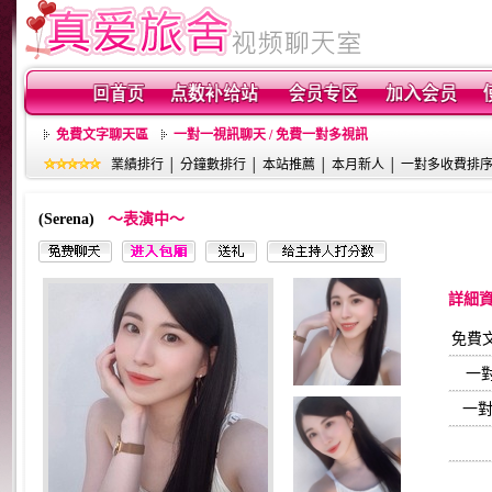
免費文字聊天區
一對一視訊聊天 / 免費一對多視訊
業績排行
│
分鐘數排行
│
本站推薦
│
本月新人
│
一對多收費排
(Serena)
～表演中～
詳細
免費
一
一對