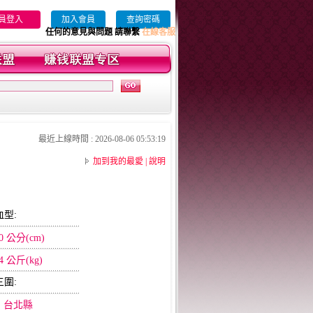
員登入
加入會員
查詢密碼
任何的意見與問題 請聯繫
在線客服
最近上線時間 : 2026-08-06 05:53:19
加到我的最愛
|
說明
血型:
0 公分(cm)
4 公斤(kg)
三圍:
:
台北縣