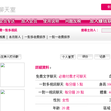
會
免費一對多視訊
搜尋主持人：
推薦
│
本月新人
│
一對多收費排序
│
一對一收費排序
詳細資料
免費文字聊天:
必需付費才可聊天
一對多視訊聊天:
每分鐘 5 點
身高:
16
一對一視訊聊天:
每分鐘 20 點
體重:
4
性別:
女性
年齡:
20 歲
區域