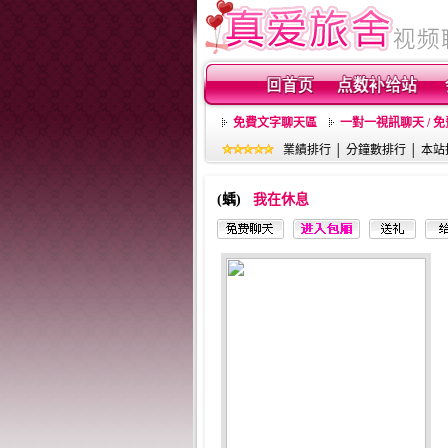
免費文字聊天區
一對一視訊聊天 / 
業績排行
│
分鐘數排行
│
本站
(蝺)
我在休息