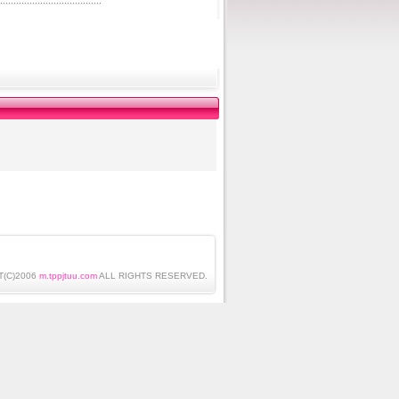
T(C)2006
m.tppjtuu.com
ALL RIGHTS RESERVED.